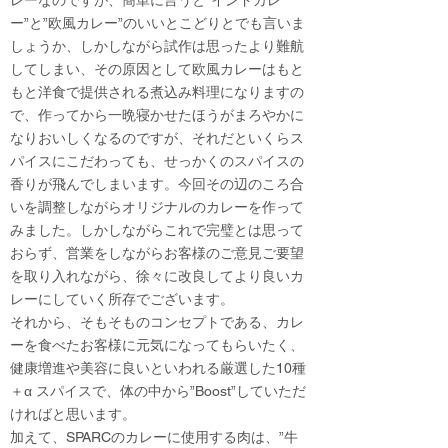
レーなのですが、簡単に言うと”インドカレ
ー”と”欧風カレー”のいいとこどりとでも言いま
しょうか、しかしながら試作は思ったより難航
してしまい、その原因として欧風カレーはもと
もと洋食で提供される煮込み料理になりますの
で、作ってから一晩寝かせたほうがまろやかに
なりおいしくなるのですが、それだといくらス
パイスにこだわっても、せっかくのスパイスの
香りが飛んでしまいます。今回その辺のころ合
いを調整しながらオリジナルのカレーを作って
みました。しかしながらこれで完璧とは思って
おらず、営業をしながらお客様のご意見ご要望
を取り入れながら、徐々に改良してより良いカ
レーにしていく所存でございます。
​それから、そもそものコンセプトである、カレ
ーを食べたお客様に元気になってもらいたく、
健康増進や美容に良いといわれる厳選した10種
＋α スパイスで、体の中から”Boost”していただ
ければと思います。
加えて、SPARCのカレーに使用する肉は、”牛