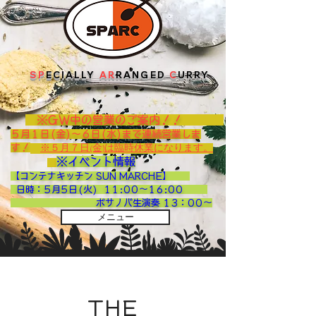
SP
ECIALLY
AR
RANGED
C
URRY
※GW中の営業のご案内！！
５月１日(金)～６日(水)まで連続営業しま
す！
※５月７日(金)は臨時休業になります。
※イベント情報
【コンテナキッチン SUN MARCHE】
日時：5月5日(火) 11:00～16:00
ボサノバ生演奏 13：00～
メニュー
About
THE