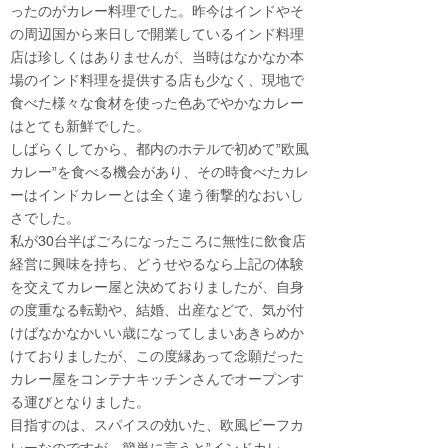
ったのがカレー料理でした。昨今はインドやそ
の周辺国から来日しで開業しているインド料理
店は珍しくはありませんが、当時はなかなか本
場のインド料理を提供する店も少なく、現地で
食べた様々な食材を使った色あでやかなカレー
はとても新鮮でした。
しばらくしてから、都内のホテルで初めて”欧風
カレー”を食べる機会があり、その時食べたカレ
ーはインドカレーとは全く違う衝撃的なおいし
さでした。
私が30台半ばごろになったころに無性に飲食店
経営に興味を持ち、どうせやるなら上記の体験
を交えてカレー屋と決めておりましたが、自身
の度重なる転勤や、結婚、出産などで、気が付
けばなかなかいい歳になってしまいあきらめか
けておりましたが、この度縁あって念願だった
カレー屋をコンテナキッチンさんでオープンす
る運びとなりました。
目指すのは、スパイスの効いた、欧風ビーフカ