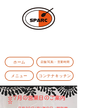
​Tateyama Boost Curry SPARC
​館山ブーストカレー スパーク
ホーム
店舗(写真)・営業時間
メニュー
コンテナキッチン
☆7月の営業日のご案内
☆