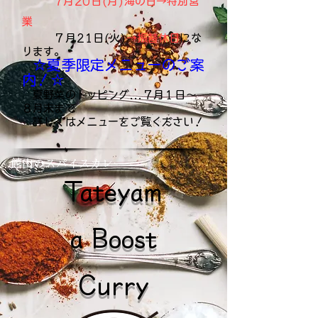
7月20日(月)海の日→特別営
業
７月21日(火)
→振替休日
にな
ります。
☆夏季限定メニューのご案
内！☆
夏野菜のトッピング...７月１日～
８月末まで
詳しくはメニューをご覧ください！
​館山のスパイスカレー
Tateyam
a Boost
Curry