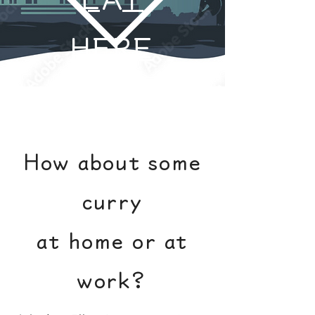
HERE
メニュー
Takeout
How about some
curry
at home or at
work?